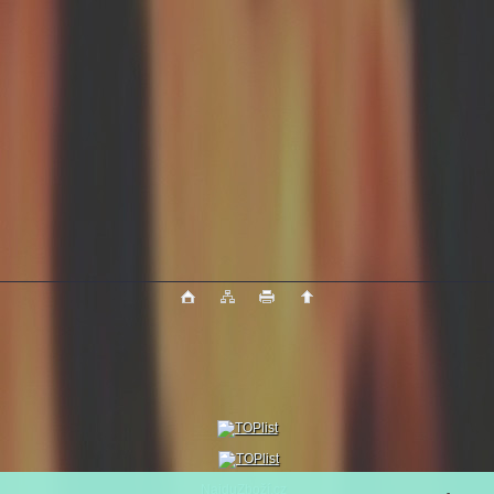
NajduZboží.cz