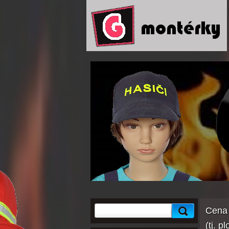
Cena 
(tj. p