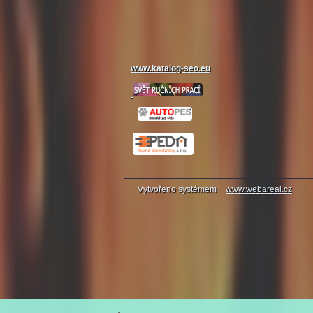
www.katalog-seo.eu
Vytvořeno systémem
www.webareal.cz