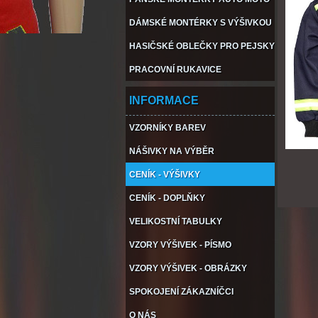
DÁMSKÉ MONTÉRKY S VÝŠIVKOU
HASIČSKÉ OBLEČKY PRO PEJSKY
PRACOVNÍ RUKAVICE
INFORMACE
VZORNÍKY BAREV
NÁŠIVKY NA VÝBĚR
CENÍK - VÝŠIVKY
CENÍK - DOPLŇKY
VELIKOSTNÍ TABULKY
VZORY VÝŠIVEK - PÍSMO
VZORY VÝŠIVEK - OBRÁZKY
SPOKOJENÍ ZÁKAZNÍČCI
O NÁS